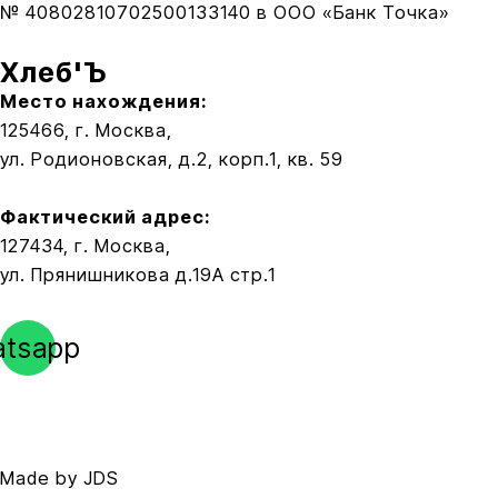
№ 40802810702500133140 в
ООО «Банк Точка»
Хлеб'Ъ
Место нахождения:
125466, г. Москва,
ул. Родионовская, д.2, корп.1, кв. 59
Фактический адрес:
127434, г. Москва,
ул. Прянишникова д.19А стр.1
tsapp
+7-985-181-28-88
info@the-xleb.ru
Политика конфиденциальности
Публичная оферта
Made by JDS