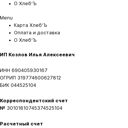
O Хлеб’Ъ
Menu
Карта Xлеб’Ъ
Оплата и доставка
O Хлеб’Ъ
ИП Козлов Илья Алексеевич
ИНН 690405930167
ОГРИП 319774600627812
БИК 044525104
Корреспондентский счет
№
30101810745374525104
Расчетный счет