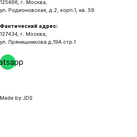
125466, г. Москва,
ул. Родионовская, д.2, корп.1, кв. 59
Фактический адрес:
127434, г. Москва,
ул. Прянишникова д.19А стр.1
atsapp
+7-985-181-28-88
info@the-xleb.ru
Политика конфиденциальности
Публичная оферта
Made by JDS
justdosite.com