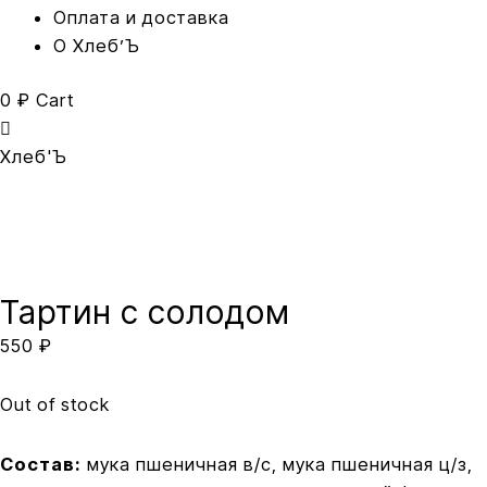
Оплата и доставка
O Хлеб’Ъ
0
₽
Cart
Хлеб'Ъ
Тартин с солодом
550
₽
Out of stock
Состав:
мука пшеничная в/с, мука пшеничная ц/з,