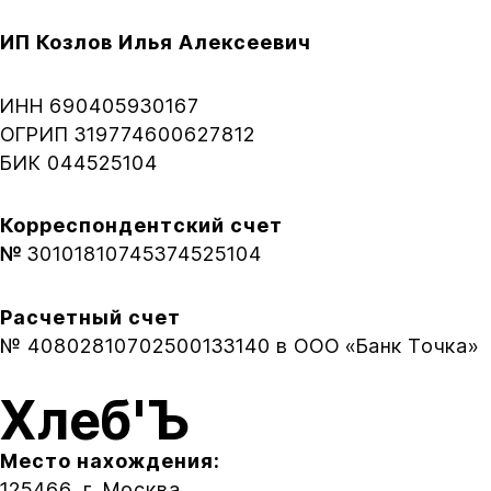
ИП Козлов Илья Алексеевич
ИНН 690405930167
ОГРИП 319774600627812
БИК 044525104
Корреспондентский счет
№
30101810745374525104
Расчетный счет
№ 40802810702500133140 в
ООО «Банк Точка»
Хлеб'Ъ
Место нахождения:
125466, г. Москва,